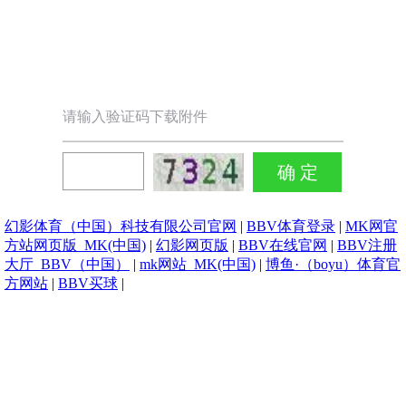
请输入验证码下载附件
幻影体育（中国）科技有限公司官网
|
BBV体育登录
|
MK网官
方站网页版_MK(中国)
|
幻影网页版
|
BBV在线官网
|
BBV注册
大厅_BBV（中国）
|
mk网站_MK(中国)
|
博鱼·（boyu）体育官
方网站
|
BBV买球
|