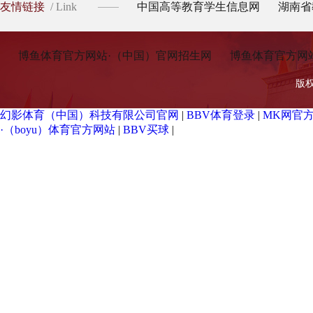
友情链接
/ Link
中国高等教育学生信息网
湖南省
博鱼体育官方网站·（中国）官网招生网
博鱼体育官方网
版
幻影体育（中国）科技有限公司官网
|
BBV体育登录
|
MK网官方
·（boyu）体育官方网站
|
BBV买球
|