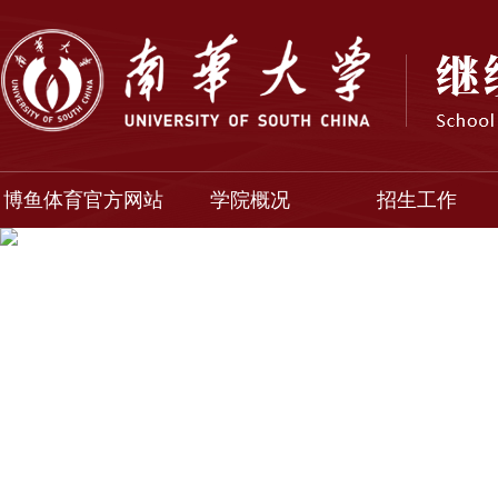
博鱼体育官方网站
学院概况
招生工作
·（中国）官网