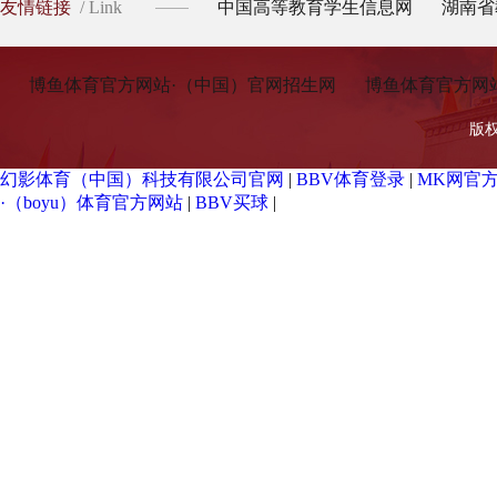
友情链接
/ Link
中国高等教育学生信息网
湖南省
博鱼体育官方网站·（中国）官网招生网
博鱼体育官方网
版
幻影体育（中国）科技有限公司官网
|
BBV体育登录
|
MK网官方
·（boyu）体育官方网站
|
BBV买球
|