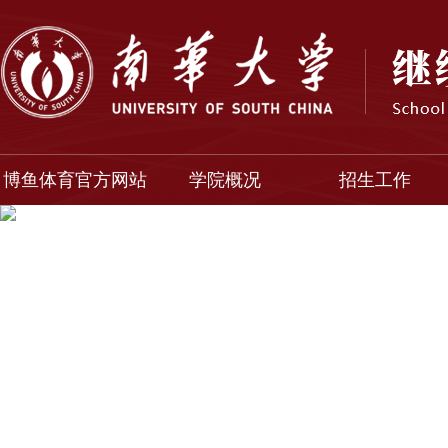
博鱼体育官方网站
学院概况
招生工作
·（中国）官网